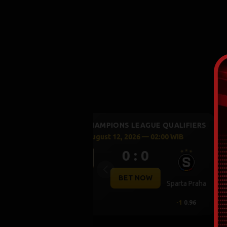
7/8/2026
7/8/2026
7/8/20
TASMANIA 13
TASMANIA 16
FUJIAN 
8126
3365
08
7/8/2026
7/8/2026
7/8/20
UEFA CHAMPIONS LEAGUE QUALIF
August 11, 2026 — 22:59 WIB
0 : 0
Previous
BET NOW
Union 
Bodo Glimt
Gill
0.75
0.82
-0.75