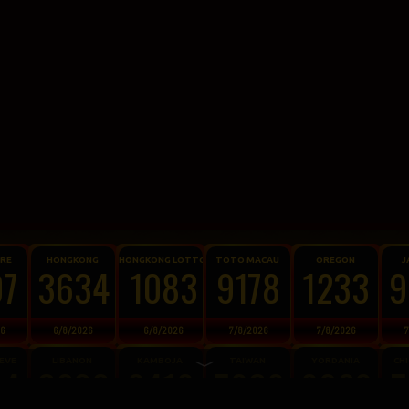
ORE
HONGKONG
HONGKONG LOTTO
TOTO MACAU
OREGON
J
07
3634
1083
9178
1233
9
26
6/8/2026
6/8/2026
7/8/2026
7/8/2026
7
AEVE
LIBANON
KAMBOJA
TAIWAN
YORDANIA
CH
44
3266
8418
5838
8029
5