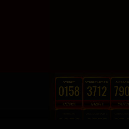
SYDNEY
SYDNEY LOTTO
SINGAP
0158
3712
79
7/8/2026
7/8/2026
7/8/20
MAROKO
CHICAGONIGHT
CAROLIN
8856
2557
25