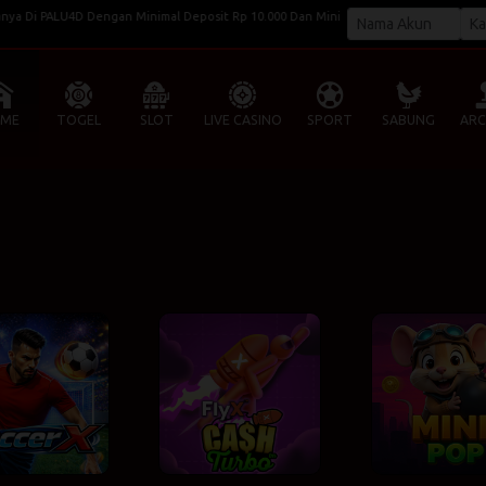
4D Dengan Minimal Deposit Rp 10.000 Dan Minimal Bet Togel Hanya 100 Perak,- De
ME
TOGEL
SLOT
LIVE CASINO
SPORT
SABUNG
ARC