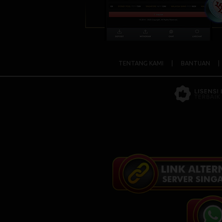
TENTANG KAMI
|
BANTUAN
|