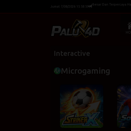
Situs Togel Terbesar Dan Terpercaya Hanya Di PALU
Jumat 7/08/2026 15:59:01
HO
Interactive
Microgaming