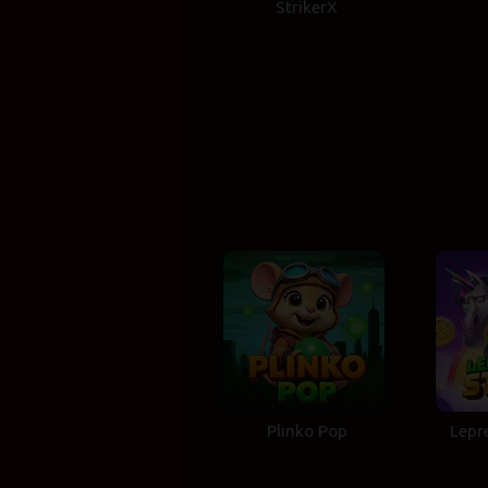
StrikerX
Plinko Pop
Lepr