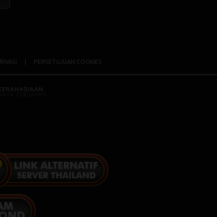
RIVASI
|
PERSETUJUAN COOKIES