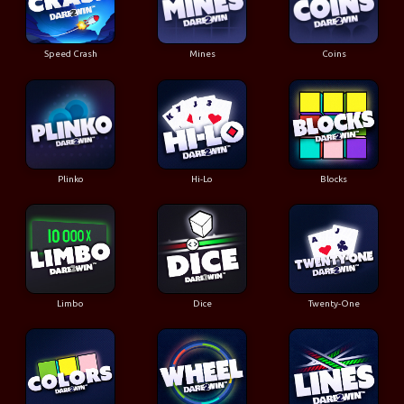
Speed Crash
Mines
Coins
Plinko
Hi-Lo
Blocks
Limbo
Dice
Twenty-One