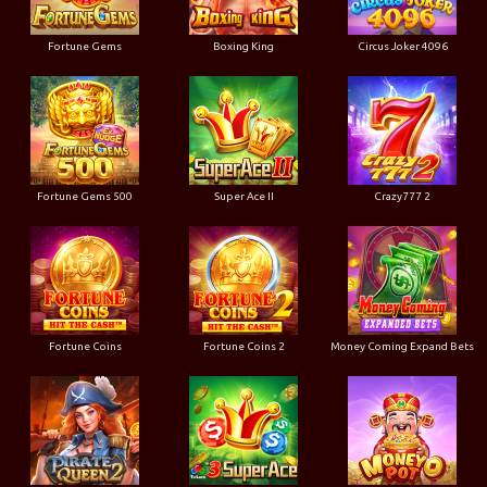
Fortune Gems
Boxing King
Circus Joker 4096
Fortune Gems 500
Super Ace II
Crazy777 2
Fortune Coins
Fortune Coins 2
Money Coming Expand Bets