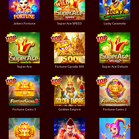
Jokers Fortune
Super Ace SPEED
Lucky Caramelo
Super Ace
Fortune Garuda 500
Super Ace Deluxe
Fortune Gems 3
Golden Empire
Fortune Gems 2