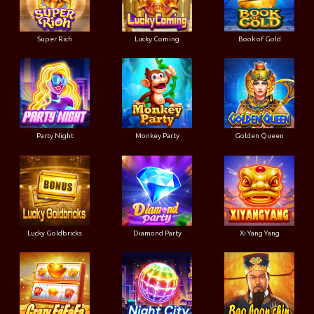
Super Rich
Lucky Coming
Book of Gold
Party Night
Monkey Party
Golden Queen
Lucky Goldbricks
Diamond Party
Xi Yang Yang