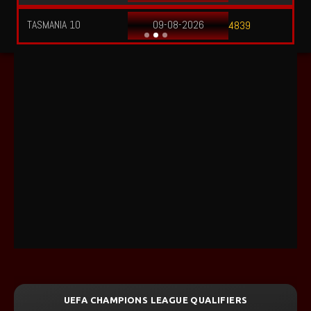
TASMANIA 10
09-08-2026
4839
UEFA CHAMPIONS LEAGUE QUALIFIERS