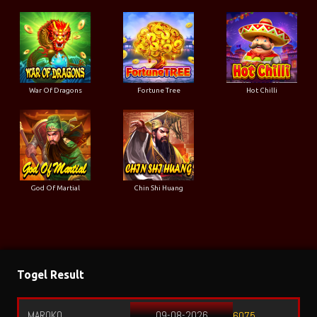
War Of Dragons
Fortune Tree
Hot Chilli
God Of Martial
Chin Shi Huang
Togel Result
MAROKO
09-08-2026
6075