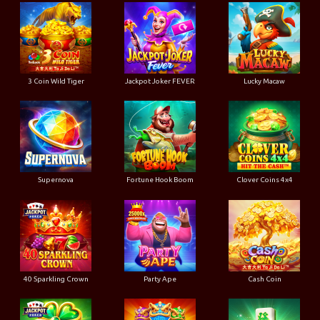
3 Coin Wild Tiger
Jackpot Joker FEVER
Lucky Macaw
Supernova
Fortune Hook Boom
Clover Coins 4x4
40 Sparkling Crown
Party Ape
Cash Coin