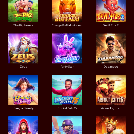
The Pig House
Charge Buffalo Ascent
Devil Fire 2
Zeus
Party Star
Dabanggg
Bangla Beauty
Cricket Sah 75
Arena Fighter