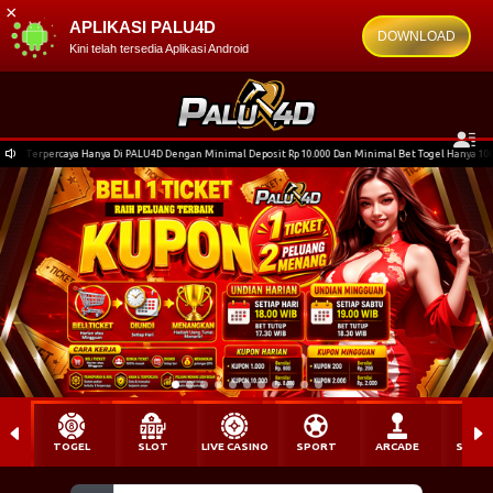
×
APLIKASI PALU4D
DOWNLOAD
Kini telah tersedia Aplikasi Android
 Terpercaya Hanya Di PALU4D Dengan Minimal Deposit Rp 10.000 Dan Minimal Bet Togel Hanya 100 Per
TOGEL
SLOT
LIVE CASINO
SPORT
ARCADE
SABU