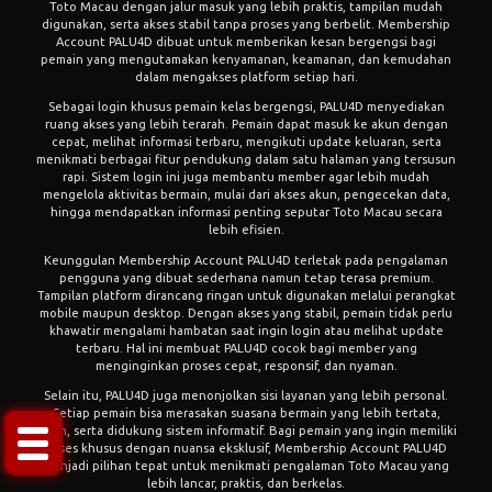
Toto Macau dengan jalur masuk yang lebih praktis, tampilan mudah
digunakan, serta akses stabil tanpa proses yang berbelit. Membership
Account PALU4D dibuat untuk memberikan kesan bergengsi bagi
pemain yang mengutamakan kenyamanan, keamanan, dan kemudahan
dalam mengakses platform setiap hari.
Sebagai login khusus pemain kelas bergengsi, PALU4D menyediakan
ruang akses yang lebih terarah. Pemain dapat masuk ke akun dengan
cepat, melihat informasi terbaru, mengikuti update keluaran, serta
menikmati berbagai fitur pendukung dalam satu halaman yang tersusun
rapi. Sistem login ini juga membantu member agar lebih mudah
mengelola aktivitas bermain, mulai dari akses akun, pengecekan data,
hingga mendapatkan informasi penting seputar Toto Macau secara
lebih efisien.
Keunggulan Membership Account PALU4D terletak pada pengalaman
pengguna yang dibuat sederhana namun tetap terasa premium.
Tampilan platform dirancang ringan untuk digunakan melalui perangkat
mobile maupun desktop. Dengan akses yang stabil, pemain tidak perlu
khawatir mengalami hambatan saat ingin login atau melihat update
terbaru. Hal ini membuat PALU4D cocok bagi member yang
menginginkan proses cepat, responsif, dan nyaman.
Selain itu, PALU4D juga menonjolkan sisi layanan yang lebih personal.
Setiap pemain bisa merasakan suasana bermain yang lebih tertata,
aman, serta didukung sistem informatif. Bagi pemain yang ingin memiliki
akses khusus dengan nuansa eksklusif, Membership Account PALU4D
menjadi pilihan tepat untuk menikmati pengalaman Toto Macau yang
lebih lancar, praktis, dan berkelas.