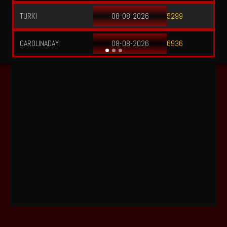
026
TASMANIA 06
08-08-2026
5299
026
TASMANIA 10
08-08-2026
6936