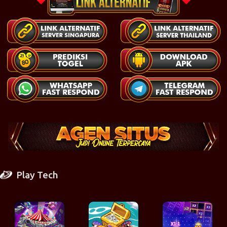
Play Tech