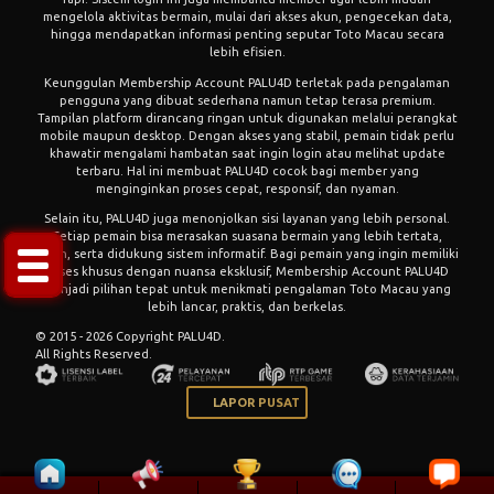
mengelola aktivitas bermain, mulai dari akses akun, pengecekan data,
hingga mendapatkan informasi penting seputar Toto Macau secara
lebih efisien.
Keunggulan Membership Account PALU4D terletak pada pengalaman
pengguna yang dibuat sederhana namun tetap terasa premium.
Tampilan platform dirancang ringan untuk digunakan melalui perangkat
mobile maupun desktop. Dengan akses yang stabil, pemain tidak perlu
khawatir mengalami hambatan saat ingin login atau melihat update
terbaru. Hal ini membuat PALU4D cocok bagi member yang
menginginkan proses cepat, responsif, dan nyaman.
Selain itu, PALU4D juga menonjolkan sisi layanan yang lebih personal.
Setiap pemain bisa merasakan suasana bermain yang lebih tertata,
aman, serta didukung sistem informatif. Bagi pemain yang ingin memiliki
akses khusus dengan nuansa eksklusif, Membership Account PALU4D
menjadi pilihan tepat untuk menikmati pengalaman Toto Macau yang
lebih lancar, praktis, dan berkelas.
© 2015 - 2026 Copyright PALU4D.
All Rights Reserved.
LAPOR PUSAT