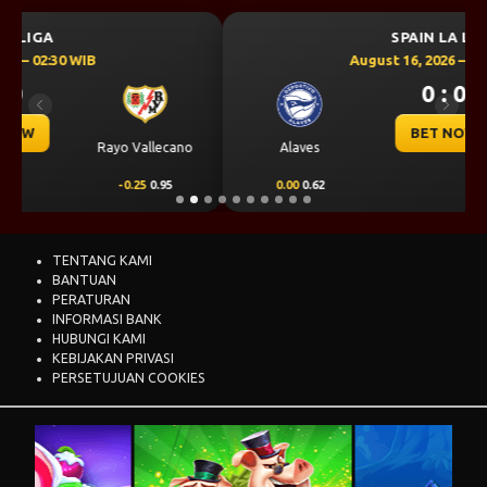
SPAIN LA LIGA
August 16, 2026 — 00:30 WIB
0 : 0
Previous
Next
BET NOW
Alaves
Getafe
0.00
0.62
0.00
-0.72
TENTANG KAMI
BANTUAN
PERATURAN
INFORMASI BANK
HUBUNGI KAMI
KEBIJAKAN PRIVASI
PERSETUJUAN COOKIES