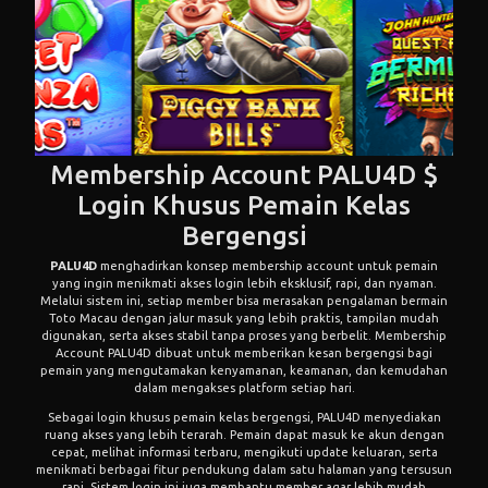
Membership Account PALU4D $
Login Khusus Pemain Kelas
Bergengsi
PALU4D
menghadirkan konsep membership account untuk pemain
yang ingin menikmati akses login lebih eksklusif, rapi, dan nyaman.
Melalui sistem ini, setiap member bisa merasakan pengalaman bermain
Toto Macau dengan jalur masuk yang lebih praktis, tampilan mudah
digunakan, serta akses stabil tanpa proses yang berbelit. Membership
Account PALU4D dibuat untuk memberikan kesan bergengsi bagi
pemain yang mengutamakan kenyamanan, keamanan, dan kemudahan
dalam mengakses platform setiap hari.
Sebagai login khusus pemain kelas bergengsi, PALU4D menyediakan
ruang akses yang lebih terarah. Pemain dapat masuk ke akun dengan
cepat, melihat informasi terbaru, mengikuti update keluaran, serta
menikmati berbagai fitur pendukung dalam satu halaman yang tersusun
rapi. Sistem login ini juga membantu member agar lebih mudah