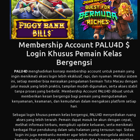
Membership Account PALU4D $
Login Khusus Pemain Kelas
Bergengsi
PALU4D
menghadirkan konsep membership account untuk pemain yang
ingin menikmati akses login lebih eksklusif, rapi, dan nyaman. Melalui sistem
ini, setiap member bisa merasakan pengalaman bermain Toto Macau dengan
jalur masuk yang lebih praktis, tampilan mudah digunakan, serta akses stabil
tanpa proses yang berbelit. Membership Account PALU4D dibuat untuk
memberikan kesan bergengsi bagi pemain yang mengutamakan
kenyamanan, keamanan, dan kemudahan dalam mengakses platform setiap
hari.
Sebagai login khusus pemain kelas bergengsi, PALU4D menyediakan ruang
akses yang lebih terarah. Pemain dapat masuk ke akun dengan cepat,
melihat informasi terbaru, mengikuti update keluaran, serta menikmati
berbagai fitur pendukung dalam satu halaman yang tersusun rapi. Sistem
login ini juga membantu member agar lebih mudah mengelola aktivitas
bermain, mulai dari akses akun, pengecekan data, hingga mendapatkan