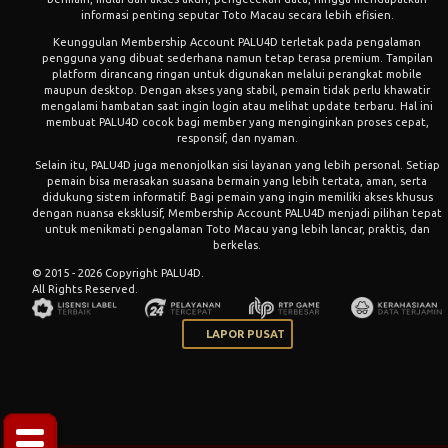
informasi penting seputar Toto Macau secara lebih efisien.
Keunggulan Membership Account PALU4D terletak pada pengalaman
pengguna yang dibuat sederhana namun tetap terasa premium. Tampilan
platform dirancang ringan untuk digunakan melalui perangkat mobile
maupun desktop. Dengan akses yang stabil, pemain tidak perlu khawatir
mengalami hambatan saat ingin login atau melihat update terbaru. Hal ini
membuat PALU4D cocok bagi member yang menginginkan proses cepat,
responsif, dan nyaman.
Selain itu, PALU4D juga menonjolkan sisi layanan yang lebih personal. Setiap
pemain bisa merasakan suasana bermain yang lebih tertata, aman, serta
didukung sistem informatif. Bagi pemain yang ingin memiliki akses khusus
dengan nuansa eksklusif, Membership Account PALU4D menjadi pilihan tepat
untuk menikmati pengalaman Toto Macau yang lebih lancar, praktis, dan
berkelas.
© 2015 - 2026 Copyright PALU4D.
All Rights Reserved.
LAPOR PUSAT