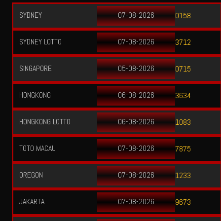
YDNEY
07-08-2026
MARO
0158
DNEY LOTTO
07-08-2026
CHICA
3712
NGAPORE
05-08-2026
CAROL
0715
ONGKONG
06-08-2026
LIBAN
3634
NGKONG LOTTO
06-08-2026
KAMB
1083
TO MACAU
07-08-2026
TAIW
7875
REGON
07-08-2026
YORDA
1233
KARTA
07-08-2026
CHIC
9673