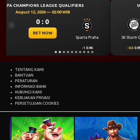
UEFA CHAMPIONS LEAGUE QUALIFIERS
August 12, 2026 — 01:30 WIB
0 : 0
Previous
Ne
BET NOW
SK Sturm Graz
Fenerbahce
-0.5
0.95
0.5
0.87
TENTANG KAMI
BANTUAN
PERATURAN
INFORMASI BANK
HUBUNGI KAMI
KEBIJAKAN PRIVASI
PERSETUJUAN COOKIES