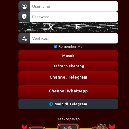
Remember Me
Masuk
Daftar Sekarang
Channel Telegram
Channel Whatsapp
Main di Telegram
Desktop
Wap