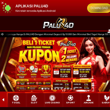
×
APLIKASI PALU4D
DOWNLOAD
Kini telah tersedia Aplikasi Android
erpercaya Hanya Di PALU4D Dengan Minimal Deposit Rp 10.000 Dan Minimal Bet Togel Hanya 100 Perak
TOGEL
SLOT
LIVE CASINO
SPORT
ARCADE
SABU