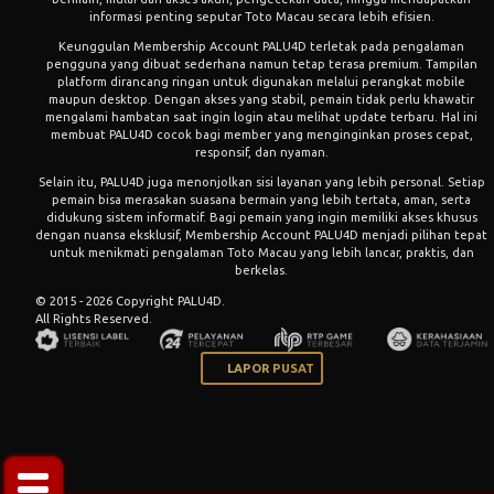
informasi penting seputar Toto Macau secara lebih efisien.
Keunggulan Membership Account PALU4D terletak pada pengalaman
pengguna yang dibuat sederhana namun tetap terasa premium. Tampilan
platform dirancang ringan untuk digunakan melalui perangkat mobile
maupun desktop. Dengan akses yang stabil, pemain tidak perlu khawatir
mengalami hambatan saat ingin login atau melihat update terbaru. Hal ini
membuat PALU4D cocok bagi member yang menginginkan proses cepat,
responsif, dan nyaman.
Selain itu, PALU4D juga menonjolkan sisi layanan yang lebih personal. Setiap
pemain bisa merasakan suasana bermain yang lebih tertata, aman, serta
didukung sistem informatif. Bagi pemain yang ingin memiliki akses khusus
dengan nuansa eksklusif, Membership Account PALU4D menjadi pilihan tepat
untuk menikmati pengalaman Toto Macau yang lebih lancar, praktis, dan
berkelas.
© 2015 - 2026 Copyright PALU4D.
All Rights Reserved.
LAPOR PUSAT