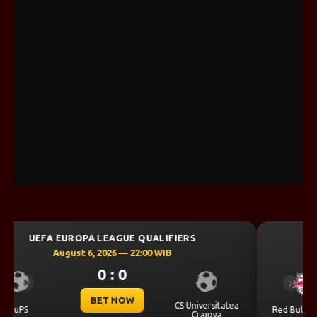
UEFA EUROPA LEAGUE QUALIFIERS
August 7, 2026 — 00:00 WIB
0 : 0
Previous
Next
BET NOW
Red Bull Salzburg
Pafos FC