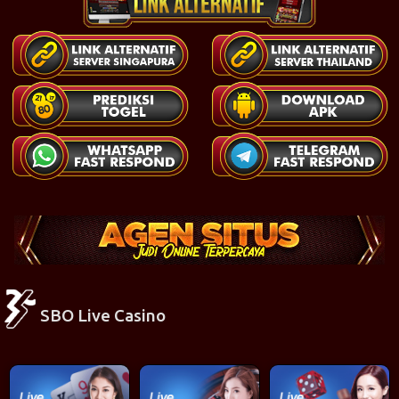
SBO Live Casino