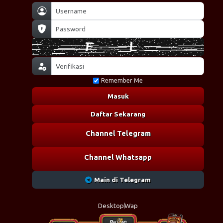
Remember Me
Masuk
Daftar Sekarang
Channel Telegram
Channel Whatsapp
Main di Telegram
Desktop
Wap