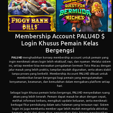
Membership Account PALU4D $
Login Khusus Pemain Kelas
Bergengsi
PALU4D
menghadirkan konsep membership account untuk pemain yang
ingin menikmati akses login lebih eksklusif, rapi, dan nyaman. Melalui sistem
ini, setiap member bisa merasakan pengalaman bermain Toto Macau dengan
jalur masuk yang lebih praktis, tampilan mudah digunakan, serta akses stabil
tanpa proses yang berbelit. Membership Account PALU4D dibuat untuk
memberikan kesan bergengsi bagi pemain yang mengutamakan
kenyamanan, keamanan, dan kemudahan dalam mengakses platform setiap
hari.
Sebagai login khusus pemain kelas bergengsi, PALU4D menyediakan ruang
akses yang lebih terarah. Pemain dapat masuk ke akun dengan cepat,
melihat informasi terbaru, mengikuti update keluaran, serta menikmati
berbagai fitur pendukung dalam satu halaman yang tersusun rapi. Sistem
login ini juga membantu member agar lebih mudah mengelola aktivitas
bermain, mulai dari akses akun, pengecekan data, hingga mendapatkan