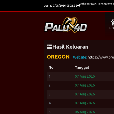
Situs Togel Terbesar Dan Terpercaya Hanya Di
Jumat 7/08/2026 05:26:40
HO
Hasil Keluaran
OREGON
Website:
https://www.ore
No
Tanggal
1
07 Aug 2026
2
07 Aug 2026
3
07 Aug 2026
4
07 Aug 2026
5
06 Aug 2026