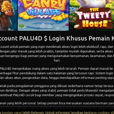
count PALU4D $ Login Khusus Pemain K
t untuk pemain yang ingin menikmati akses login lebih eksklusif, rapi, dan 
an jalur masuk yang lebih praktis, tampilan mudah digunakan, serta akses 
san bergengsi bagi pemain yang mengutamakan kenyamanan, keamanan, dan
hari.
 PALU4D menyediakan ruang akses yang lebih terarah. Pemain dapat masuk ke 
berbagai fitur pendukung dalam satu halaman yang tersusun rapi. Sistem log
dari akses akun, pengecekan data, hingga mendapatkan informasi penting sepu
etak pada pengalaman pengguna yang dibuat sederhana namun tetap terasa p
un desktop. Dengan akses yang stabil, pemain tidak perlu khawatir mengalami
i membuat PALU4D cocok bagi member yang menginginkan proses cepat, respon
ayanan yang lebih personal. Setiap pemain bisa merasakan suasana bermain yang
 akses khusus dengan nuansa eksklusif, Membership Account PALU4D menjadi p
Macau yang lebih lancar, praktis, dan berkelas.
 konten yang lebih Relevan. Untuk informasi lengkap tentang cookies sil