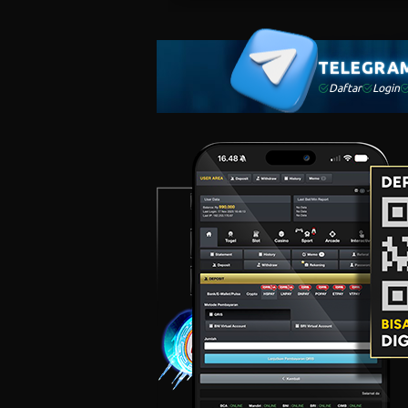
TELEGRA
Daftar
Login