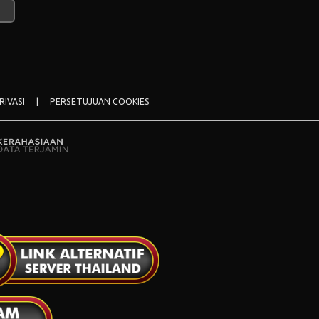
RIVASI
|
PERSETUJUAN COOKIES