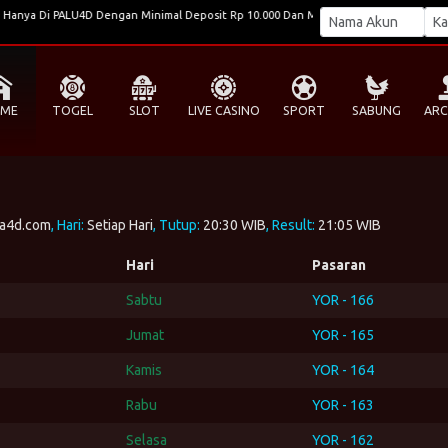
 PALU4D Dengan Minimal Deposit Rp 10.000 Dan Minimal Bet Togel Hanya 100 Perak
ME
TOGEL
SLOT
LIVE CASINO
SPORT
SABUNG
ARC
a4d.com
, Hari:
Setiap Hari
, Tutup:
20:30 WIB
, Result:
21:05 WIB
Hari
Pasaran
Sabtu
YOR - 166
Jumat
YOR - 165
Kamis
YOR - 164
Rabu
YOR - 163
Selasa
YOR - 162