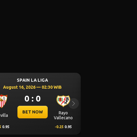
/8/2026
9/8/2026
9/8/2026
TO WUHAN
MALAYSIA
QATAR
695
6851
5256
/8/2026
8/8/2026
8/8/2026
A CHAMPIONS LEAGUE QUALIFIERS
August 11, 2026 — 22:00 WIB
0 : 0
Next
BET NOW
t Almaty
Levski Sofia
(n)
0
0.76
0.00
-0.94