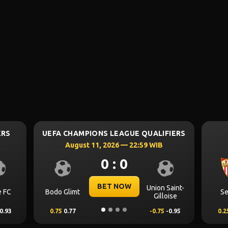
26
8/8/2026
8/8/2026
8/8/2026
8/8/2026
8
12
FUJIAN 15
FUJIAN 20
FUJIAN 23
HK SIANG
TO
55
8434
6950
8665
4008
1
26
8/8/2026
8/8/2026
8/8/2026
9/8/2026
9
SPAIN LA LIGA
UEF
August 17, 2026 — 02:30 WIB
0 : 0
BET NOW
Kaira
afe
Celta Vigo
Osasuna
0.72
0.25
0.76
-0.25
-0.86
0.0