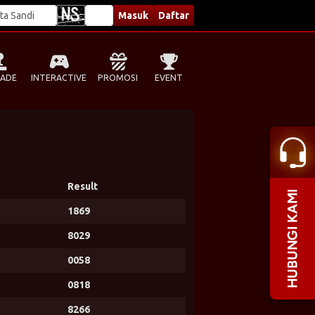
,- Dengan Pelayanan Super Cepat Dan Online 24 Jam Semua Hanya Ada Di www.palu4
Masuk
Daftar
ADE
INTERACTIVE
PROMOSI
EVENT
Result
1869
8029
0058
0818
8266