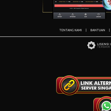
TENTANG KAMI
|
BANTUAN
|