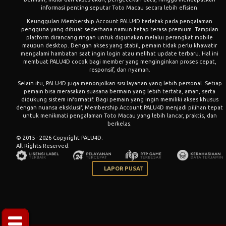
informasi penting seputar Toto Macau secara lebih efisien.
Keunggulan Membership Account PALU4D terletak pada pengalaman
pengguna yang dibuat sederhana namun tetap terasa premium. Tampilan
platform dirancang ringan untuk digunakan melalui perangkat mobile
maupun desktop. Dengan akses yang stabil, pemain tidak perlu khawatir
mengalami hambatan saat ingin login atau melihat update terbaru. Hal ini
membuat PALU4D cocok bagi member yang menginginkan proses cepat,
responsif, dan nyaman.
Selain itu, PALU4D juga menonjolkan sisi layanan yang lebih personal. Setiap
pemain bisa merasakan suasana bermain yang lebih tertata, aman, serta
didukung sistem informatif. Bagi pemain yang ingin memiliki akses khusus
dengan nuansa eksklusif, Membership Account PALU4D menjadi pilihan tepat
untuk menikmati pengalaman Toto Macau yang lebih lancar, praktis, dan
berkelas.
© 2015 - 2026 Copyright PALU4D.
All Rights Reserved.
LAPOR PUSAT