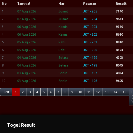
No
Tanggal
Hari
Pasaran
Result
1
07 Aug 2026
Jumat
JKT - 205
7140
2
07 Aug 2026
Jumat
JKT - 204
9673
3
06 Aug 2026
Kamis
JKT - 203
9789
4
06 Aug 2026
Kamis
JKT - 202
8610
5
05 Aug 2026
Rabu
JKT - 201
8910
6
05 Aug 2026
Rabu
JKT - 200
4393
7
04 Aug 2026
Selasa
JKT - 199
4203
8
04 Aug 2026
Selasa
JKT - 198
8045
9
03 Aug 2026
Senin
JKT - 197
4024
10
03 Aug 2026
Senin
JKT - 196
9605
First
1
2
3
4
5
6
7
8
9
10
11
12
13
14
15
(
)
Togel Result